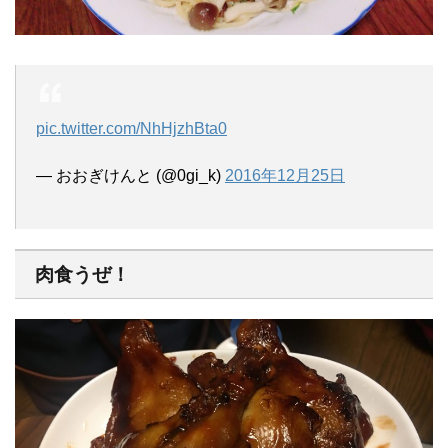
pic.twitter.com/NhHjzhBta0
— おおぎけんと (@0gi_k)
2016年12月25日
肉食うぜ！