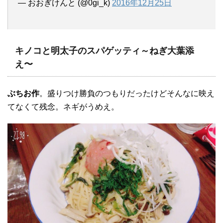
— おおぎけんと (@0gi_k)
2016年12月25日
キノコと明太子のスパゲッティ～ねぎ大葉添
え〜
ぶちお作
。盛りつけ勝負のつもりだったけどそんなに映え
てなくて残念。ネギがうめえ。